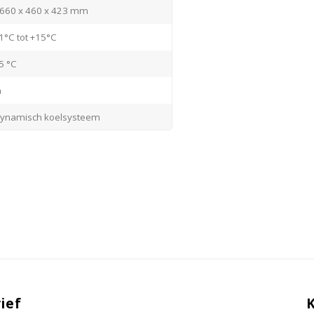
660 x 460 x 423 mm
1°C tot +15°C
5 °C
a
ynamisch koelsysteem
oestvrijstaal / wit
unststof wit
oestvrijstaal
esloten
echts (standaard)
lektronisch
ief
a