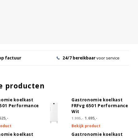
op factuur
24/7 bereikbaar
voor service
e producten
nomie koelkast
Gastronomie koelkast
5501 Performance
FRFvg 6501 Performance
Wit
525,-
1.695,-
1.995,-
roduct
Bekijk product
nomie koelkast
Gastronomie koelkast