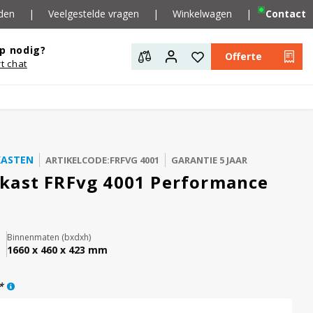
den
|
Veelgestelde vragen
|
Winkelwagen
|
Contact
p nodig?
Offerte
rt chat
KASTEN
ARTIKELCODE:FRFVG 4001
GARANTIE 5 JAAR
kast FRFvg 4001 Performance
Binnenmaten (bxdxh)
1660 x 460 x 423 mm
*