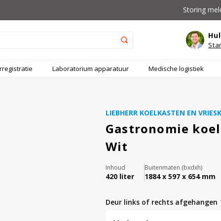
Storing mel
Hul
Sta
registratie
Laboratorium apparatuur
Medische logistiek
LIEBHERR KOELKASTEN EN VRIES
Gastronomie koel
Wit
Inhoud
Buitenmaten (bxdxh)
420 liter
1884 x 597 x 654 mm
deur links of rechts afgehangen