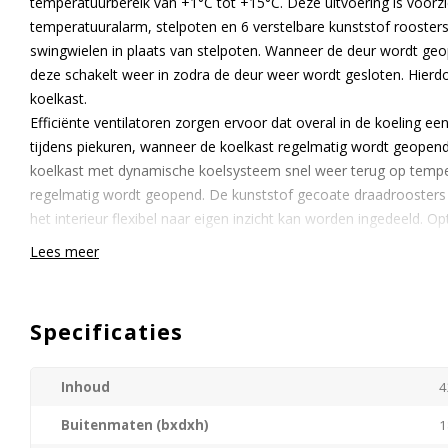
temperatuurbereik van +1°C tot +15°C. Deze uitvoering is voorzie
temperatuuralarm, stelpoten en 6 verstelbare kunststof roosters
swingwielen in plaats van stelpoten. Wanneer de deur wordt geo
deze schakelt weer in zodra de deur weer wordt gesloten. Hier
koelkast.
Efficiënte ventilatoren zorgen ervoor dat overal in de koeling ee
tijdens piekuren, wanneer de koelkast regelmatig wordt geopend
koelkast met dynamische koelsysteem snel weer terug op tempe
regelmatig wordt geopend. De kunststof gecoate draadroosters 
het interieur flexibel naar eigen inzicht kan worden ingedeeld. Op
verdeel schotje.
Lees meer
Er is een mogelijkheid de deurdraairichting te wijzigen. Standaa
rechts draaiend deurscharnier.
Specificaties
Inhoud
4
Buitenmaten (bxdxh)
1