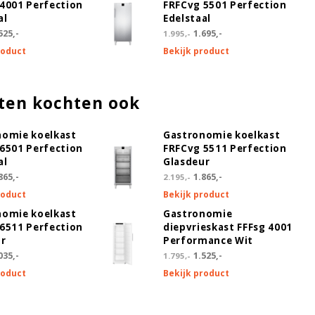
4001 Perfection
FRFCvg 5501 Perfection
al
Edelstaal
525,-
1.695,-
1.995,-
roduct
Bekijk product
ten kochten ook
nomie koelkast
Gastronomie koelkast
6501 Perfection
FRFCvg 5511 Perfection
al
Glasdeur
865,-
1.865,-
2.195,-
roduct
Bekijk product
nomie koelkast
Gastronomie
6511 Perfection
diepvrieskast FFFsg 4001
ur
Performance Wit
035,-
1.525,-
1.795,-
roduct
Bekijk product