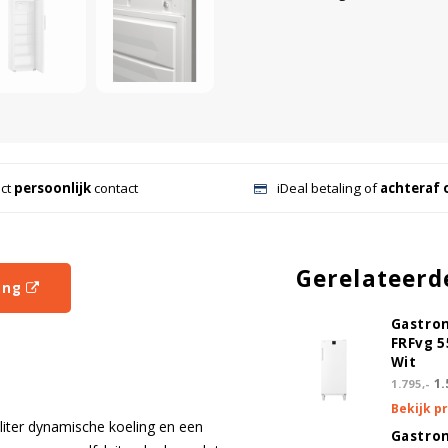
ect
persoonlijk
contact
iDeal betaling of
achteraf 
Gerelateerd
ing
Gastro
FRFvg 
Wit
1.
1.795,-
Bekijk p
iter dynamische koeling en een
Gastro