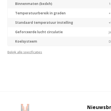
Binnenmaten (bxdxh)
1
Temperatuurbereik in graden
+
Standaard temperatuur instelling
+
Geforceerde lucht circulatie
J
Koelsysteem
D
Materiaal/kleur behuizing
R
Bekijk alle specificaties
Materiaal interieur
K
Materiaal deur
R
Type deur
G
Deurscharniering
R
Type besturing
E
Nieuwsbr
Waarschuwingssignaal bij storing
J