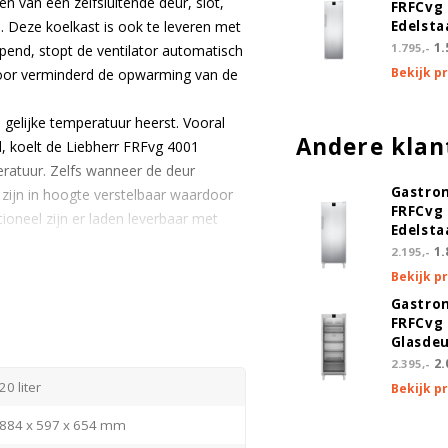
n van een zelfsluitende deur, slot,
FRFCvg 
. Deze koelkast is ook te leveren met
Edelsta
1.
1.795,-
pend, stopt de ventilator automatisch
Bekijk p
door verminderd de opwarming van de
n gelijke temperatuur heerst. Vooral
Andere klan
, koelt de Liebherr FRFvg 4001
ratuur. Zelfs wanneer de deur
Gastro
zijn in hoogte verstelbaar waardoor
FRFCvg 
tioneel zijn er laden leverbaar met
Edelsta
1.
2.195,-
Bekijk p
rd worden alle kasten voorzien van een
Gastro
FRFCvg 
Glasde
2.
2.395,-
20 liter
Bekijk p
884 x 597 x 654 mm