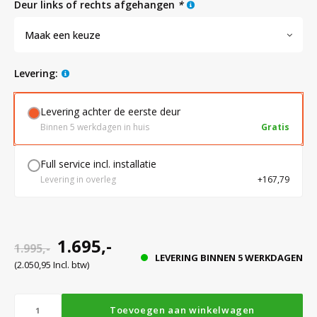
deur links of rechts afgehangen
*
Maak een keuze
Bloedbank koelkasten
Kaas stremsel vriezers
Benodigdheden
Droogkasten
levering:
Koelkast accessoires
Onderdelen en accessoires
Afzuigapparatuur
Warmtekasten
Levering achter de eerste deur
Binnen 5 werkdagen in huis
Gratis
Transport koel- en vriesboxen
Stellingen
Full service incl. installatie
Levering in overleg
+167,79
Hypothermiekasten
Moedermelk koelkasten
1.695,-
1.995,-
LEVERING BINNEN 5 WERKDAGEN
(2.050,95 Incl. btw)
Chromatografiekoelkasten
Toevoegen aan winkelwagen