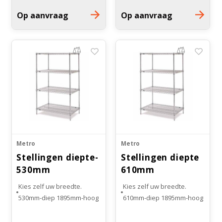
Op aanvraag
Op aanvraag
Bloedbank koelkasten
Kaas stremsel vriezers
Benodigdheden
Droogkasten
Koelkast accessoires
Onderdelen en accessoires
Afzuigapparatuur
Warmtekasten
Transport koel- en vriesboxen
Stellingen
Hypothermiekasten
Metro
Metro
Stellingen diepte-
Stellingen diepte
Moedermelk koelkasten
530mm
610mm
Kies zelf uw breedte.
Kies zelf uw breedte.
Chromatografiekoelkasten
530mm-diep 1895mm-hoog
610mm-diep 1895mm-hoog