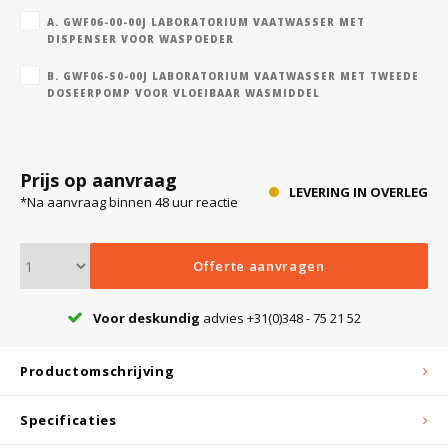
A. GWF06-00-00J LABORATORIUM VAATWASSER MET
DISPENSER VOOR WASPOEDER
Bloedbank koelkasten
Kaas stremsel vriezers
Benodigdheden
Droogkasten
B. GWF06-S0-00J LABORATORIUM VAATWASSER MET TWEEDE
DOSEERPOMP VOOR VLOEIBAAR WASMIDDEL
Koelkast accessoires
Onderdelen en accessoires
Afzuigapparatuur
Warmtekasten
Prijs op aanvraag
Transport koel- en vriesboxen
Stellingen
LEVERING IN OVERLEG
*Na aanvraag binnen 48 uur reactie
Hypothermiekasten
Offerte aanvragen
Voor deskundig
advies +31(0)348 - 75 21 52
Moedermelk koelkasten
Productomschrijving
Chromatografiekoelkasten
Specificaties