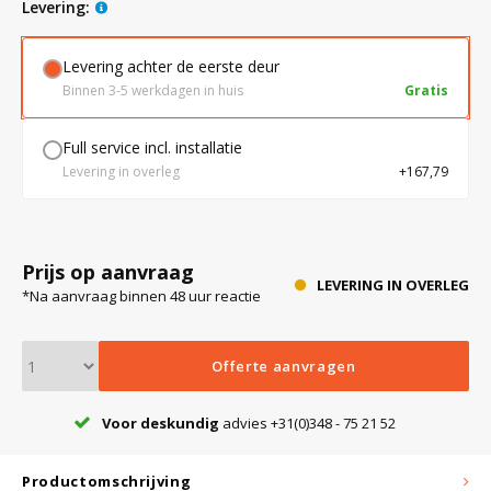
levering:
Levering achter de eerste deur
Bloedbank koelkasten
Kaas stremsel vriezers
Benodigdheden
Droogkasten
Binnen 3-5 werkdagen in huis
Gratis
Koelkast accessoires
Onderdelen en accessoires
Afzuigapparatuur
Warmtekasten
Full service incl. installatie
Levering in overleg
+167,79
Transport koel- en vriesboxen
Stellingen
Prijs op aanvraag
Hypothermiekasten
LEVERING IN OVERLEG
*Na aanvraag binnen 48 uur reactie
Moedermelk koelkasten
Offerte aanvragen
Voor deskundig
advies +31(0)348 - 75 21 52
Chromatografiekoelkasten
Productomschrijving