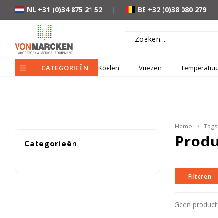
NL +31 (0)34 875 21 52
|
BE +32 (0)38 080 279
CATEGORIEËN
Koelen
Vriezen
Temperatuur
Home
Tags
Produ
Categorieën
Filteren
Geen producte