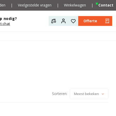
den
|
Veelgestelde vragen
|
Winkelwagen
|
Contact
p nodig?
Offerte
rt chat
Sorteren:
Meest bekeken