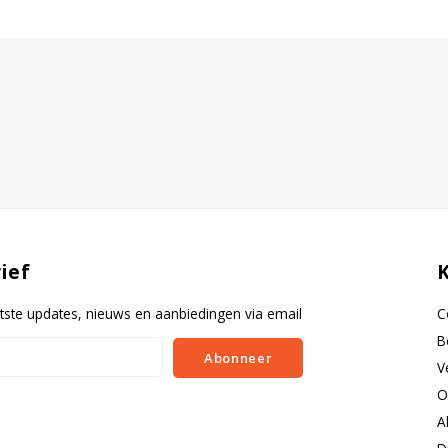
ief
tste updates, nieuws en aanbiedingen via email
C
B
Abonneer
V
O
A