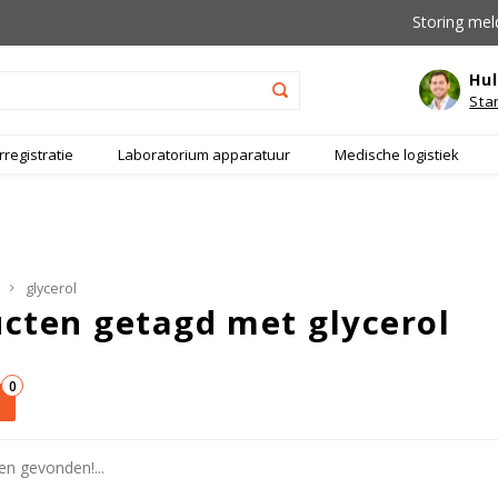
Storing mel
Hul
Sta
registratie
Laboratorium apparatuur
Medische logistiek
glycerol
cten getagd met glycerol
0
n gevonden!...