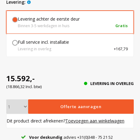
levering:
Levering achter de eerste deur
Bloedbank koelkasten
Kaas stremsel vriezers
Benodigdheden
Droogkasten
Binnen 3-5 werkdagen in huis
Gratis
Koelkast accessoires
Onderdelen en accessoires
Afzuigapparatuur
Warmtekasten
Full service incl. installatie
Levering in overleg
+167,79
Transport koel- en vriesboxen
Stellingen
15.592,-
Hypothermiekasten
LEVERING IN OVERLEG
(18.866,32 Incl. btw)
Moedermelk koelkasten
Offerte aanvragen
Dit product direct afrekenen?
Toevoegen aan winkelwagen
Chromatografiekoelkasten
Voor deskundig
advies +31(0)348 - 75 21 52