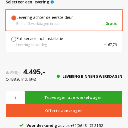
Selecteer een levering
Levering achter de eerste deur
Bloedbank koelkasten
Kaas stremsel vriezers
Benodigdheden
Droogkasten
Binnen 5 werkdagen in huis
Gratis
Koelkast accessoires
Onderdelen en accessoires
Afzuigapparatuur
Warmtekasten
Full service incl. installatie
Levering in overleg
+167,79
Transport koel- en vriesboxen
Stellingen
4.495,-
4.720,-
Hypothermiekasten
LEVERING BINNEN 5 WERKDAGEN
(5.438,95 Incl. btw)
Moedermelk koelkasten
Toevoegen aan winkelwagen
Chromatografiekoelkasten
Offerte aanvragen
Voor deskundig
advies +31(0)348 - 75 21 52