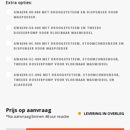
Extra opties:
GW4290-00-000 MET DROOGSYSTEEM EN DISPENSER VOOR
WASPOEDER
Bloedbank koelkasten
Kaas stremsel vriezers
Benodigdheden
Droogkasten
GW4290-S0-000 MET DROOGSYSTEEM EN TWEEDE
DOSEERPOMP VOOR VLOEIBAAR WASMIDDEL
Koelkast accessoires
Onderdelen en accessoires
Afzuigapparatuur
Warmtekasten
GW4290-0C-000 MET DROOGSYSTEEM, STOOMCONDENSOR EN
DISPENSER VOOR WASPOEDER
Transport koel- en vriesboxen
Stellingen
GW4290-SC-000 MET DROOGSYSTEEM, STOOMCONDENSOR,
TWEEDE DOSEERPOMP VOOR VLOEIBAAR WASMIDDEL
Hypothermiekasten
GW4290-SC-00G MET DROOGSYSTEEM, STOOMCONDENSOR,
TWEEDE DOSEERPOMP VOOR VLOEIBAAR WASMIDDEL EN
GLASDEUR
Moedermelk koelkasten
Prijs op aanvraag
Chromatografiekoelkasten
LEVERING IN OVERLEG
*Na aanvraag binnen 48 uur reactie