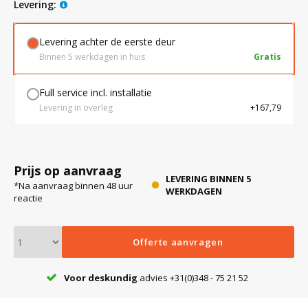
levering:
Levering achter de eerste deur
Bloedbank koelkasten
Kaas stremsel vriezers
Benodigdheden
Droogkasten
Binnen 5 werkdagen in huis
Gratis
Koelkast accessoires
Onderdelen en accessoires
Afzuigapparatuur
Warmtekasten
Full service incl. installatie
Levering in overleg
+167,79
Transport koel- en vriesboxen
Stellingen
Prijs op aanvraag
Hypothermiekasten
LEVERING BINNEN 5
*Na aanvraag binnen 48 uur
WERKDAGEN
reactie
Moedermelk koelkasten
Offerte aanvragen
Chromatografiekoelkasten
Voor deskundig
advies +31(0)348 - 75 21 52