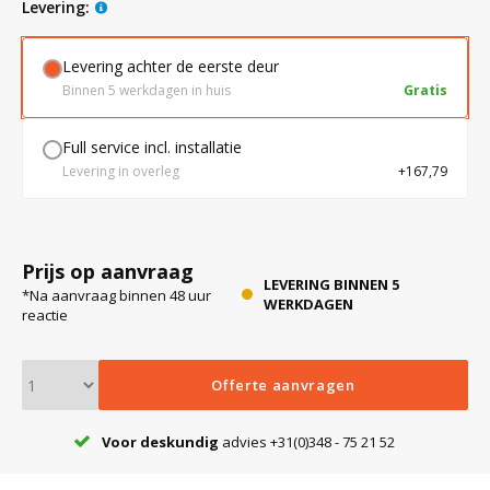
levering:
Levering achter de eerste deur
Bloedbank koelkasten
Kaas stremsel vriezers
Benodigdheden
Droogkasten
Binnen 5 werkdagen in huis
Gratis
Koelkast accessoires
Onderdelen en accessoires
Afzuigapparatuur
Warmtekasten
Full service incl. installatie
Levering in overleg
+167,79
Transport koel- en vriesboxen
Stellingen
Prijs op aanvraag
Hypothermiekasten
LEVERING BINNEN 5
*Na aanvraag binnen 48 uur
WERKDAGEN
reactie
Moedermelk koelkasten
Offerte aanvragen
Chromatografiekoelkasten
Voor deskundig
advies +31(0)348 - 75 21 52