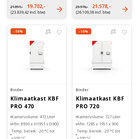
Nettogewicht: 142 kg
Nettogewicht: 197 kg
19.702,-
21.578,-
21.891,-
23.976,-
Lauda Varioshake
(23.839,42 Incl. btw)
(26.109,38 Incl. btw)
Bloedbank koelkasten
Kaas stremsel vriezers
Droogkasten
Benodigdheden
-10%
-10%
Koelkast accessoires
Onderdelen en accessoires
Warmtekasten
Afzuigapparatuur
Transport koel- en vriesboxen
Stellingen
Hypothermiekasten
Binder
Binder
Klimaatkast KBF
Klimaatkast KBF
Moedermelk koelkasten
PRO 470
PRO 720
Kamervolume: 472 Liter
Kamervolume: 727 Liter
Chromatografiekoelkasten
Afm: B930 x H1951 x D900
Afm: 1285 x 1951 x 900
Temp. bereik: -20 °C tot
Temp. bereik: -20 °C tot
+100 °C
+100 °C