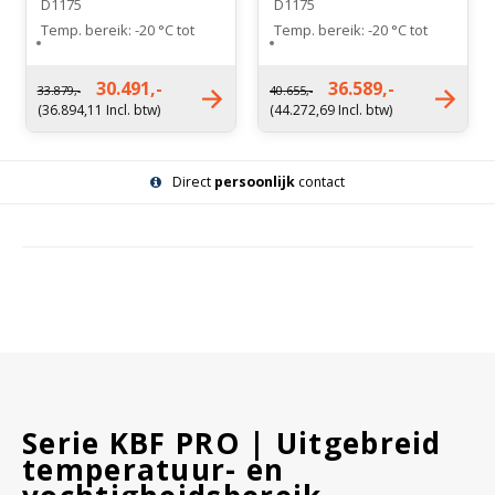
D1175
D1175
Temp. bereik: -20 °C tot
Temp. bereik: -20 °C tot
+100 °C
+100 °C
Bereik: 10% R.V. tot 98% R.V
Bereik: 10% R.V. tot 98% R.V
30.491,-
36.589,-
33.879,-
40.655,-
Nettogewicht: 360 kg
Nettogewicht: 450 kg
(36.894,11 Incl. btw)
(44.272,69 Incl. btw)
Direct
persoonlijk
contact
Serie KBF PRO | Uitgebreid
temperatuur- en