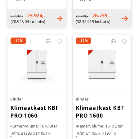
Witgoed koelkasten
Bereik: 10% R.V. tot 98% R.V
Bereik: 10% R.V. tot 98% R.V
Nettogewicht: 249 kg
Nettogewicht: 312 kg
23.924,-
26.739,-
26.582,-
29.710,-
Richtlijnen
(28.948,04 Incl. btw)
(32.354,19 Incl. btw)
-10%
-10%
Binder
Binder
Klimaatkast KBF
Klimaatkast KBF
PRO 1060
PRO 1600
Kamervolume: 1070 Liter
Kamervolume: 1610 Liter
Afm: B1285 x H1951 x
Afm: B1795 x H1951 x